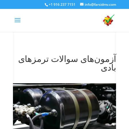
+1 916 237 7151
info@farsidmv.com
آزمون‌های سوالات ترمزهای
بادی