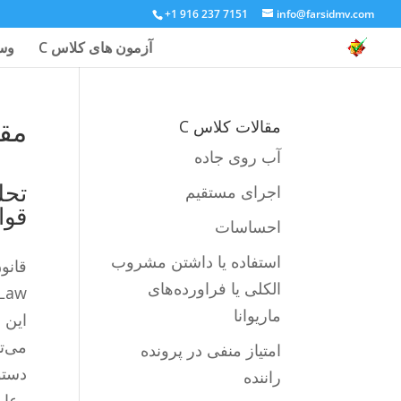
+1 916 237 7151
info@farsidmv.com
آزمون های کلاس C
وسا
مقر
مقالات کلاس C
آب روی جاده
تحل
اجرای مستقیم
قوا
احساسات
استفاده یا داشتن مشروب
الکلی یا فراورده‌های
ity Law
ماریوانا
این 
می‌ت
امتیاز منفی در پرونده
دستو
راننده
رعای