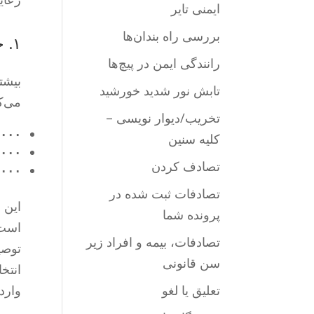
ایمنی تایر
بررسی راه بندان‌ها
۱. حداقل پوشش و الزامات اصلی مقررات مربوط به بیمه
رانندگی ایمن در پیچ‌ها
بیشتر رانن
تابش نور شدید خورشید
می‌ک
تخریب/دیوار نویسی –
۱۵۰۰۰ د
کلیه سنین
۳۰۰۰۰ د
تصادف کردن
۵۰۰۰ دلا
تصادفات ثبت شده در
این ارقام (۱۵/۳۰/۵ ه
پرونده شما
است 
تصادفات، بیمه و افراد زیر
توصی
سن قانونی
انتخا
تعلیق یا لغو
وارده