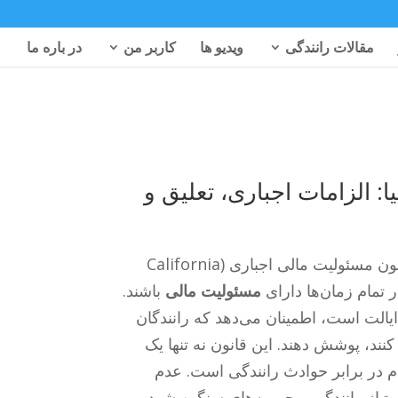
مقالات رانندگی
ویدیو ها
کاربر من
در باره ما
: الزامات اجباری، تعلیق و
قانون کالیفرنیا رانندگان و صاحبان وسایل نقلیه موتوری را تحت قانون مسئولیت مالی اجباری (California
مسئولیت مالی
باشند.
یالت است، اطمینان می‌دهد که رانندگان
ند، پوشش دهند. این قانون نه تنها یک
 در برابر حوادث رانندگی است. عدم
متیاز رانندگی و جریمه‌های سنگین شود.