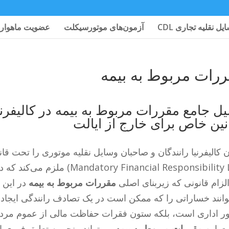
یل نقلیه تجاری CDL
آزمون‌های موتورسیکلت
عضویت ماهوار
رات مربوط به بیمه
یل جامع مقررات مربوط به بیمه در کالیفرنیا
نین خاص برای خارج از ایالت
Mandatory Financial Responsibil) ملزم می‌کند که در تمام زمان‌ها دارای
الزام قانونی که زیربنای اصلی
مقررات مربوط به بیمه
در این ا
وانند خساراتی را که ممکن است در یک تصادف رانندگی ایجاد کن
ر اداری است، بلکه ستون فقرات حفاظت مالی از عموم مردم
ت این
مقررات مربوط به بیمه
می‌تواند منجر به تعلیق فوری ا