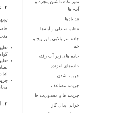
تمیز نگاه داشتن پنچره و
۲. عواقب عدم رعایت مقررات مربوط به بیمه
آینه ها
تند بادها
حاصل
تنظیم صندلی و آینه‌ها
منجر
جاده سر بالایی یا پر پیچ و
خم
تعلیق
گواه
جاده‌ های زیر آب رفته
تعلی
جاده‌های لغزنده
تصاد
اثبا
جریمه شدن
جریم
جریمه مضاعف
مجاز
جریمه ها و محدودیت‌ ها
۳. الزامات خاص برای رانندگان خارج از ایالت و بازدیدکنندگان
خرابی پدال گاز