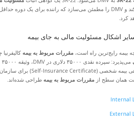
ه
SR-22
به DMV می‌شود. SR-22 یک گواهی اثبات
مسئولیت ما
می‌کند و DMV را مطمئن می‌سازد که راننده برای یک دوره
د کرد.
ه بیمه رایج‌ترین راه است،
مقررات مربوط به بیمه
کالیفرنیا چ
می
گواهی بیمه شخصی (ertificate
ت همان سطح از
مقررات مربوط به بیمه
طراحی شده‌اند.
Internal 
External 