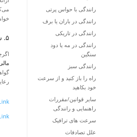
ارائ
رانندگی با حواس پرتی
خواه
رانندگی در باران یا برف
رانندگی در تاریکی
۵. سایر اشکال مسئولیت مالی به جای بیمه
رانندگی در مه یا دود
اگرچ
سنگین
مالی
رانندگی سبز
راه را باز کنید و از سرعت
رعای
خود بکاهید
سایر قوانین/مقررات
Link
راهنمایی و رانندگی
Link
سرعت های ترافیک
علل تصادفات