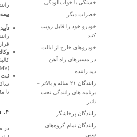
خستگی یا خواب‌آلودگی
رانند
بیمه
خ
خطرات دیگر
خودرو خود را قابل رویت
تأیی
کنید
رانن
قرار 
خودروهای خارج از ایالت
وکالتنامه (ey
در مسیرهای راه آهن
کالیف
(DMV) اجازه دهد به عنوان نماینده قانونی شما برای دریافت احضاریه‌ها و سایر اسناد قانونی عمل کند.
دید راننده
ثبت 
رانندگان ۲۱ ساله و بالاتر –
ساکن
تا
مق
برنامه های رانندگی تحت
تاثیر
۴. فرآیند SR-22 (اثبات مسئولیت مالی آینده)
رانندگان پرخاشگر
رانندگان تمام گروه‌های
در ص
سنی