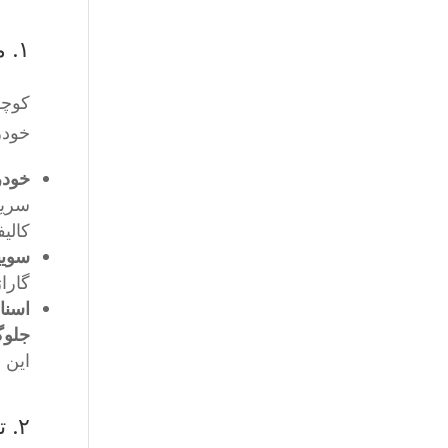
۱. ممنوعیت‌های قطعی: کارهایی که هرگز نباید انجام دهید
کوچک
خودر
خودر
سریع
کالی
سویی
گارا
اسنا
جلوگ
این 
۲. تاکتیک‌های پارک کردن امن و محیطی