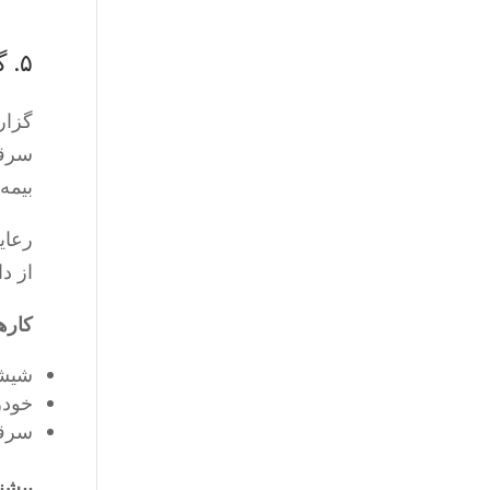
۵. گزارش‌دهی فوری
گزار
سرقت
بیمه
رعای
از د
کاره
شیشه
خودر
سرقت
پیشن