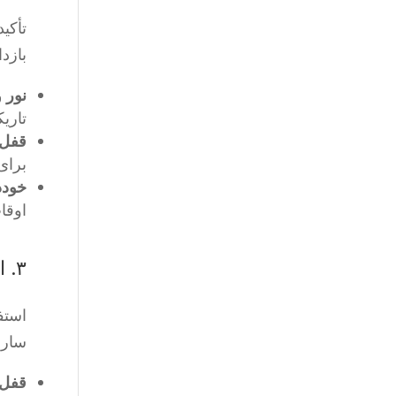
تأکی
بازدا
نور و
تاریک
قفل 
برای
خودد
اوقا
۳. استفاده از موانع فیزیکی و سیستم‌های ردیابی
استف
سارق
قفل‌