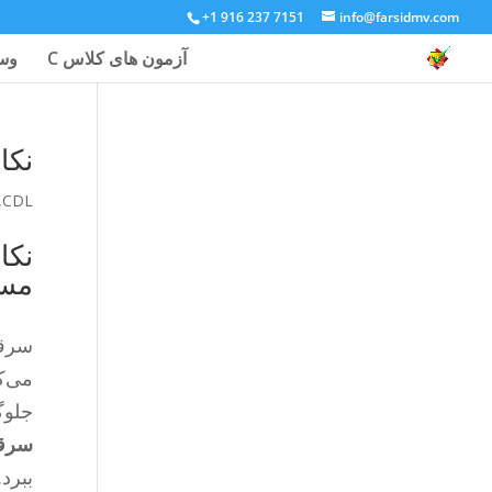
+1 916 237 7151
info@farsidmv.com
آزمون های کلاس C
وسا
نکا
,
CDL
نکا
مسئ
سرقت
جلوگ
سرق
ببرد.