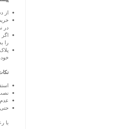
از د
خرید
در نظ
اگر 
را به
پلاک
خودر
نکات
استف
نصب 
عدم 
حتی 
با ر