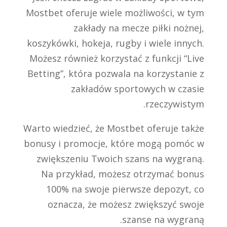
Mostbet oferuje wiele możliwości, w tym
zakłady na mecze piłki nożnej,
koszykówki, hokeja, rugby i wiele innych.
Możesz również korzystać z funkcji “Live
Betting”, która pozwala na korzystanie z
zakładów sportowych w czasie
rzeczywistym.
Warto wiedzieć, że Mostbet oferuje także
bonusy i promocje, które mogą pomóc w
zwiększeniu Twoich szans na wygraną.
Na przykład, możesz otrzymać bonus
100% na swoje pierwsze depozyt, co
oznacza, że możesz zwiększyć swoje
szanse na wygraną.