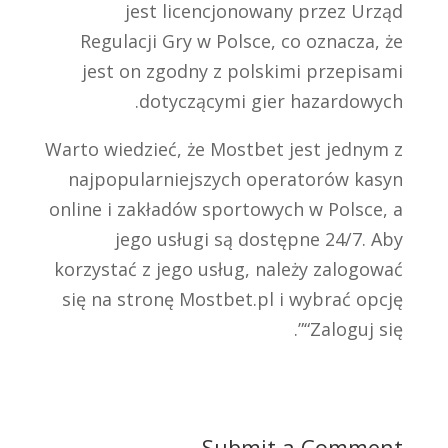
jest licencjonowany przez Urząd
Regulacji Gry w Polsce, co oznacza, że
jest on zgodny z polskimi przepisami
dotyczącymi gier hazardowych.
Warto wiedzieć, że Mostbet jest jednym z
najpopularniejszych operatorów kasyn
online i zakładów sportowych w Polsce, a
jego usługi są dostępne 24/7. Aby
korzystać z jego usług, należy zalogować
się na stronę Mostbet.pl i wybrać opcję
“Zaloguj się”.
Submit a Comment