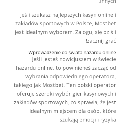
innych.
Jeśli szukasz najlepszych kasyn online i
zakładów sportowych w Polsce, Mostbet
jest idealnym wyborem. Zaloguj się dziś i
zacznij grać!
Wprowadzenie do świata hazardu online
Jeśli jesteś nowicjuszem w świecie
hazardu online, to powinieneś zacząć od
wybrania odpowiedniego operatora,
takiego jak Mostbet. Ten polski operator
oferuje szeroki wybór gier kasynowych i
zakładów sportowych, co sprawia, że jest
idealnym miejscem dla osób, które
szukają emocji i ryzyka.